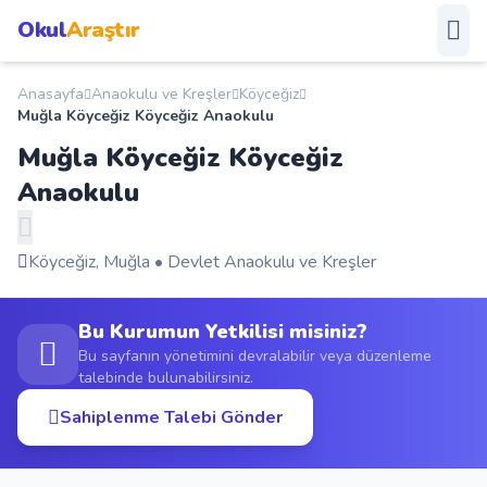
Okul
Araştır
Anasayfa
Anaokulu ve Kreşler
Köyceğiz
Anasayfa
Muğla Köyceğiz Köyceğiz Anaokulu
Muğla Köyceğiz Köyceğiz
Okullar
Anaokulu
Şehirler
Köyceğiz, Muğla • Devlet Anaokulu ve Kreşler
Kampanyalar
Bu Kurumun Yetkilisi misiniz?
Duyurular
Bu sayfanın yönetimini devralabilir veya düzenleme
talebinde bulunabilirsiniz.
S.S.S.
Sahiplenme Talebi Gönder
Blog