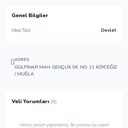
İletişim
Genel Bilgiler
Okul Türü
Devlet
Giriş Yap
Kayıt Ol
ADRES
Okul Ekle
GÜLPINAR MAH. GENÇLİK SK. NO: 11 KÖYCEĞİZ
/ MUĞLA
Veli Yorumları
(0)
Henüz yorum yapılmamış. İlk yorumu siz yapın!