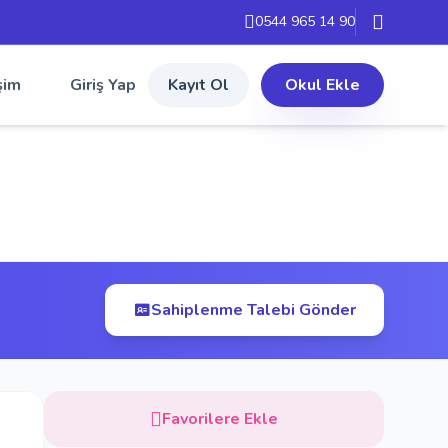
0544 965 14 90
şim
Giriş Yap
Kayıt Ol
Okul Ekle
Sahiplenme Talebi Gönder
Favorilere Ekle