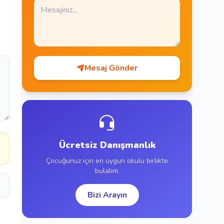
Mesaj Gönder
a
Ücretsiz Danışmanlık
Çocuğunuz için en uygun okulu birlikte
bulalım.
Bizi Arayın