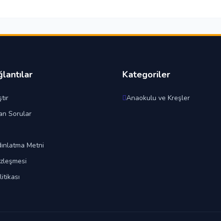
ğlantılar
Kategoriler
tır
Anaokulu ve Kreşler
an Sorular
ınlatma Metni
özleşmesi
litikası