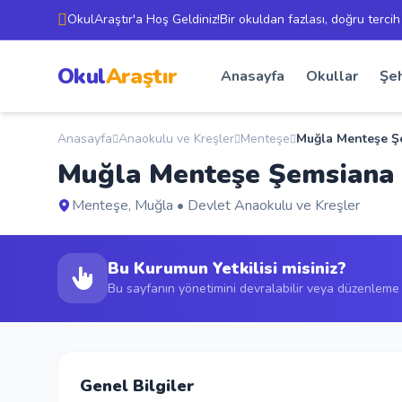
OkulAraştır'a Hoş Geldiniz!Bir okuldan fazlası, doğru tercih
Okul
Araştır
Anasayfa
Okullar
Şeh
Anasayfa
Anaokulu ve Kreşler
Menteşe
Muğla Menteşe Ş
Muğla Menteşe Şemsiana
Menteşe, Muğla • Devlet Anaokulu ve Kreşler
Bu Kurumun Yetkilisi misiniz?
Bu sayfanın yönetimini devralabilir veya düzenleme t
Genel Bilgiler