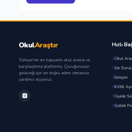
Okul
Araştır
Hızlı Ba
Okul Araş
Türkiye'nin en kapsamlı okul arama ve
karşılaştırma platformu. Çocuğunuzun
Sık Sorul
geleceği için en doğru adımı atmanıza
İletişim
yardımcı oluyoruz.
KVKK Ayd
Üyelik S
Gizlilik Po