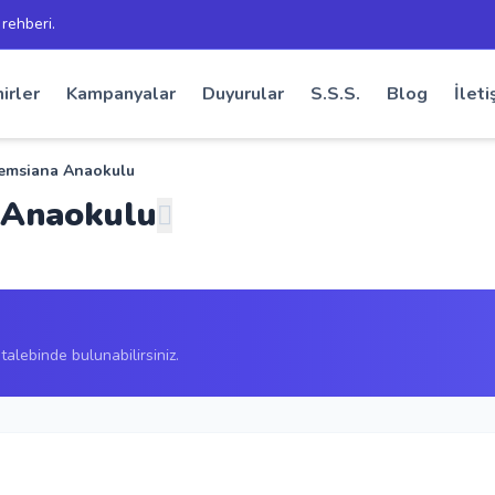
 rehberi.
irler
Kampanyalar
Duyurular
S.S.S.
Blog
İleti
emsiana Anaokulu
 Anaokulu
alebinde bulunabilirsiniz.