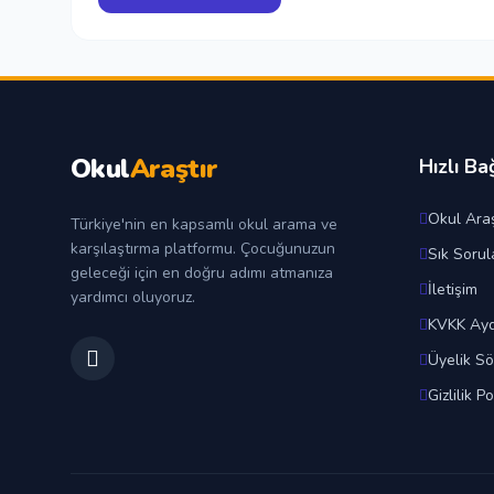
Okul
Araştır
Hızlı Ba
Okul Araş
Türkiye'nin en kapsamlı okul arama ve
karşılaştırma platformu. Çocuğunuzun
Sık Sorul
geleceği için en doğru adımı atmanıza
İletişim
yardımcı oluyoruz.
KVKK Ayd
Üyelik S
Gizlilik Po