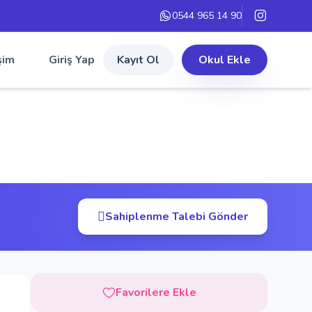
0544 965 14 90
şim
Giriş Yap
Kayıt Ol
Okul Ekle
Sahiplenme Talebi Gönder
Favorilere Ekle