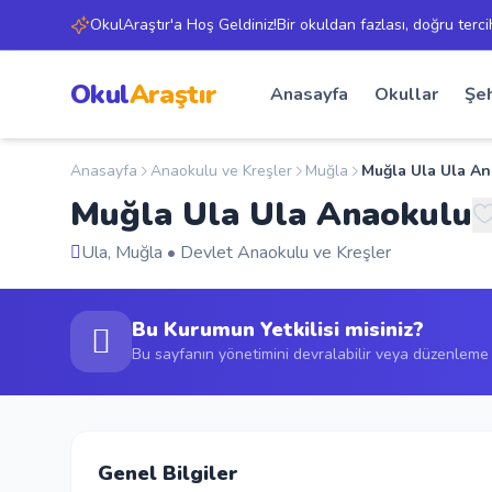
OkulAraştır'a Hoş Geldiniz!Bir okuldan fazlası, doğru terci
Okul
Araştır
Anasayfa
Okullar
Şeh
Anasayfa
Anaokulu ve Kreşler
Muğla
Muğla Ula Ula A
Muğla Ula Ula Anaokulu
Ula, Muğla • Devlet Anaokulu ve Kreşler
Bu Kurumun Yetkilisi misiniz?
Bu sayfanın yönetimini devralabilir veya düzenleme t
Genel Bilgiler