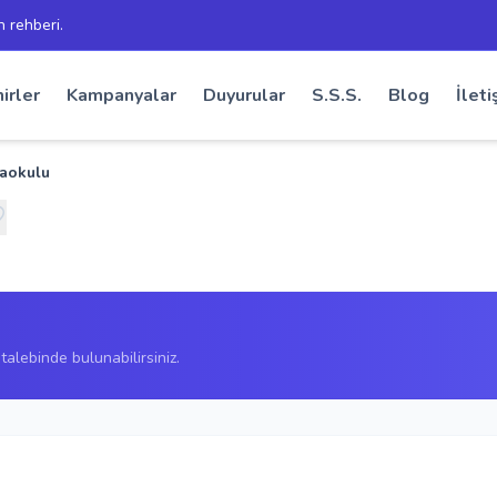
h rehberi.
irler
Kampanyalar
Duyurular
S.S.S.
Blog
İleti
naokulu
alebinde bulunabilirsiniz.