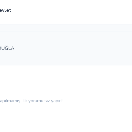
evlet
 MUĞLA
pılmamış. İlk yorumu siz yapın!