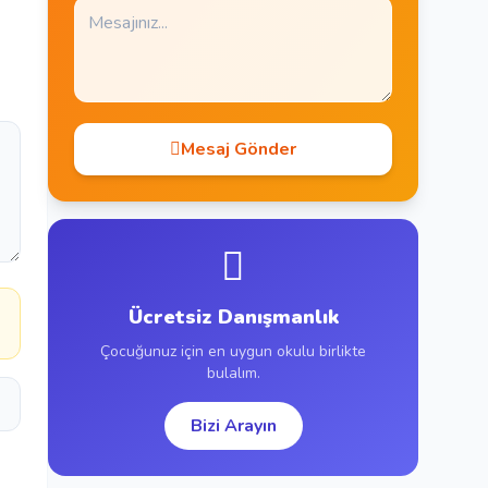
Mesaj Gönder
Ücretsiz Danışmanlık
Çocuğunuz için en uygun okulu birlikte
bulalım.
Bizi Arayın