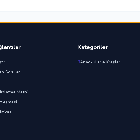
ğlantılar
Kategoriler
tır
Anaokulu ve Kreşler
an Sorular
ınlatma Metni
özleşmesi
litikası