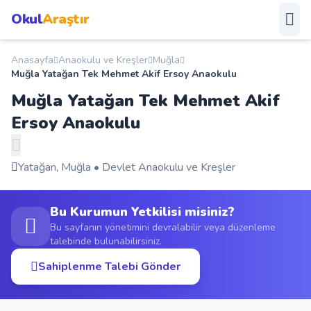
Okul
Araştır
Anasayfa
Anaokulu ve Kreşler
Muğla
Anasayfa
Muğla Yatağan Tek Mehmet Akif Ersoy Anaokulu
Muğla Yatağan Tek Mehmet Akif
Okullar
Ersoy Anaokulu
Şehirler
Yatağan, Muğla • Devlet Anaokulu ve Kreşler
Kampanyalar
Bu Kurumun Yetkilisi misiniz?
Duyurular
Bu sayfanın yönetimini devralabilir veya düzenleme
talebinde bulunabilirsiniz.
S.S.S.
Sahiplenme Talebi Gönder
Blog