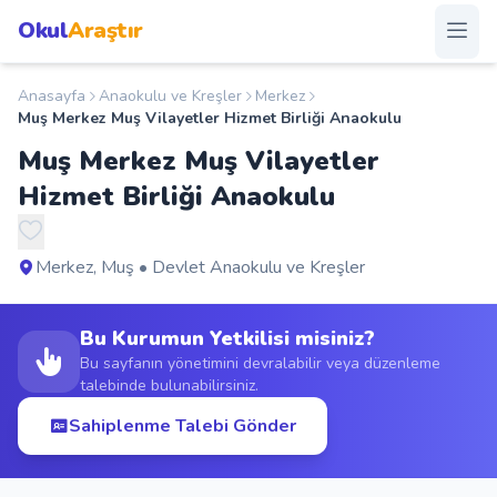
Okul
Araştır
Anasayfa
Anaokulu ve Kreşler
Merkez
Anasayfa
Muş Merkez Muş Vilayetler Hizmet Birliği Anaokulu
Muş Merkez Muş Vilayetler
Okullar
Hizmet Birliği Anaokulu
Şehirler
Merkez, Muş • Devlet Anaokulu ve Kreşler
Kampanyalar
Bu Kurumun Yetkilisi misiniz?
Duyurular
Bu sayfanın yönetimini devralabilir veya düzenleme
talebinde bulunabilirsiniz.
S.S.S.
Sahiplenme Talebi Gönder
Blog