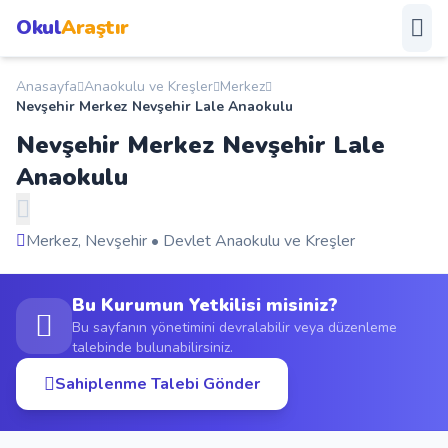
Okul
Araştır
Anasayfa
Anaokulu ve Kreşler
Merkez
Anasayfa
Nevşehir Merkez Nevşehir Lale Anaokulu
Nevşehir Merkez Nevşehir Lale
Okullar
Anaokulu
Şehirler
Merkez, Nevşehir • Devlet Anaokulu ve Kreşler
Kampanyalar
Bu Kurumun Yetkilisi misiniz?
Duyurular
Bu sayfanın yönetimini devralabilir veya düzenleme
talebinde bulunabilirsiniz.
S.S.S.
Sahiplenme Talebi Gönder
Blog