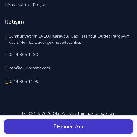
Anaokulu ve Kreşler
İletişim
Cumhuriyet Mh D-100 Karayolu Cad. İstanbul Outlet Park Avm
Kat 2 No : 63 Büyükçekmece/İstanbul
0544 965 1490
info@okularastir.com
0544 965 14 90
© 2021 & 2026 OkulAraştır. Tüm hakları saklıdır.
En İyi Okul Hangisi ?
Hemen Ara