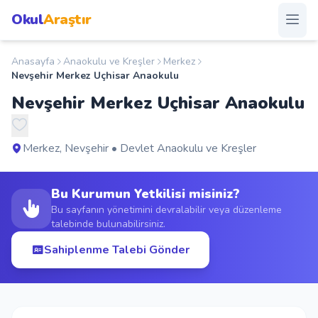
Okul
Araştır
Anasayfa
Anaokulu ve Kreşler
Merkez
Anasayfa
Nevşehir Merkez Uçhisar Anaokulu
Nevşehir Merkez Uçhisar Anaokulu
Okullar
Şehirler
Merkez, Nevşehir • Devlet Anaokulu ve Kreşler
Kampanyalar
Bu Kurumun Yetkilisi misiniz?
Bu sayfanın yönetimini devralabilir veya düzenleme
talebinde bulunabilirsiniz.
Duyurular
Sahiplenme Talebi Gönder
S.S.S.
Blog