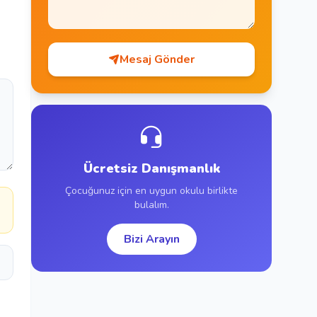
Mesaj Gönder
Ücretsiz Danışmanlık
Çocuğunuz için en uygun okulu birlikte
a
bulalım.
Bizi Arayın