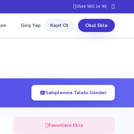
0544 965 14 90
şim
Giriş Yap
Kayıt Ol
Okul Ekle
Sahiplenme Talebi Gönder
Favorilere Ekle