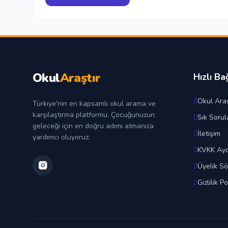
Okul
Araştır
Hızlı Ba
Okul Araş
Türkiye'nin en kapsamlı okul arama ve
karşılaştırma platformu. Çocuğunuzun
Sık Sorul
geleceği için en doğru adımı atmanıza
İletişim
yardımcı oluyoruz.
KVKK Ayd
Üyelik S
Gizlilik Po