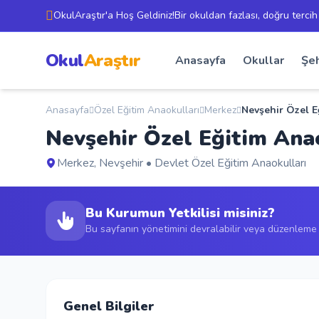
OkulAraştır'a Hoş Geldiniz!Bir okuldan fazlası, doğru tercih
Okul
Araştır
Anasayfa
Okullar
Şeh
Anasayfa
Özel Eğitim Anaokulları
Merkez
Nevşehir Özel E
Nevşehir Özel Eğitim Ana
Merkez, Nevşehir • Devlet Özel Eğitim Anaokulları
Bu Kurumun Yetkilisi misiniz?
Bu sayfanın yönetimini devralabilir veya düzenleme t
Genel Bilgiler