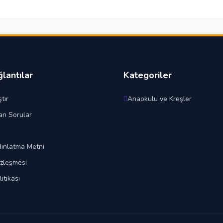
ğlantılar
Kategoriler
tır
Anaokulu ve Kreşler
an Sorular
ınlatma Metni
özleşmesi
litikası