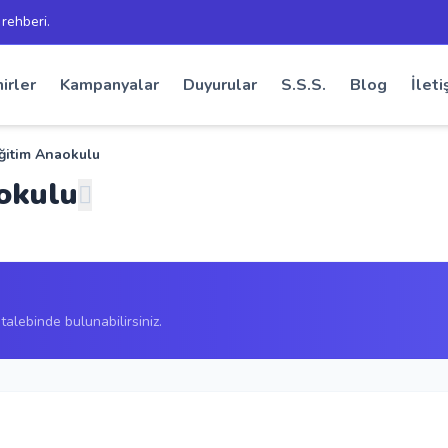
 rehberi.
irler
Kampanyalar
Duyurular
S.S.S.
Blog
İleti
ğitim Anaokulu
okulu
alebinde bulunabilirsiniz.