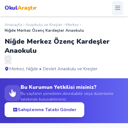
Okul
Araştır
Anasayfa
Anaokulu ve Kreşler
Merkez
Anasayfa
Niğde Merkez Özenç Kardeşler Anaokulu
Niğde Merkez Özenç Kardeşler
Okullar
Anaokulu
Şehirler
Merkez, Niğde • Devlet Anaokulu ve Kreşler
Kampanyalar
Bu Kurumun Yetkilisi misiniz?
Duyurular
Bu sayfanın yönetimini devralabilir veya düzenleme
talebinde bulunabilirsiniz.
S.S.S.
Sahiplenme Talebi Gönder
Blog