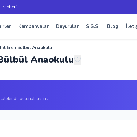
h rehberi.
irler
Kampanyalar
Duyurular
S.S.S.
Blog
İleti
hit Eren Bülbül Anaokulu
 Bülbül Anaokulu
alebinde bulunabilirsiniz.