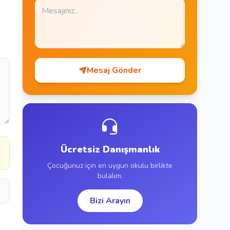
Mesaj Gönder
a
Ücretsiz Danışmanlık
Çocuğunuz için en uygun okulu birlikte
bulalım.
Bizi Arayın