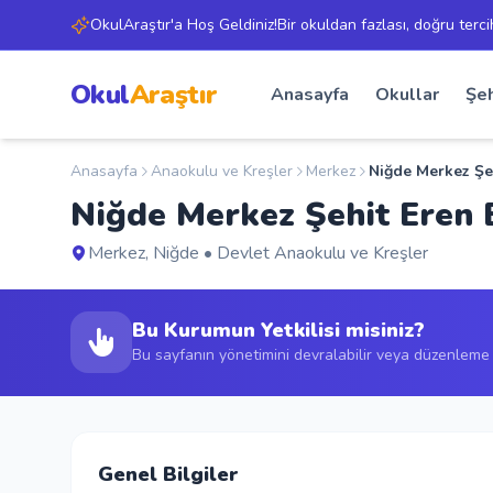
OkulAraştır'a Hoş Geldiniz!Bir okuldan fazlası, doğru terci
Okul
Araştır
Anasayfa
Okullar
Şeh
Anasayfa
Anaokulu ve Kreşler
Merkez
Niğde Merkez Şe
Niğde Merkez Şehit Eren
Merkez, Niğde • Devlet Anaokulu ve Kreşler
Bu Kurumun Yetkilisi misiniz?
Bu sayfanın yönetimini devralabilir veya düzenleme t
Genel Bilgiler