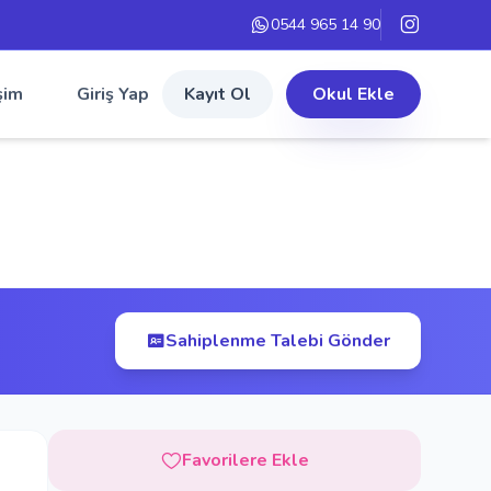
0544 965 14 90
şim
Giriş Yap
Kayıt Ol
Okul Ekle
Sahiplenme Talebi Gönder
Favorilere Ekle