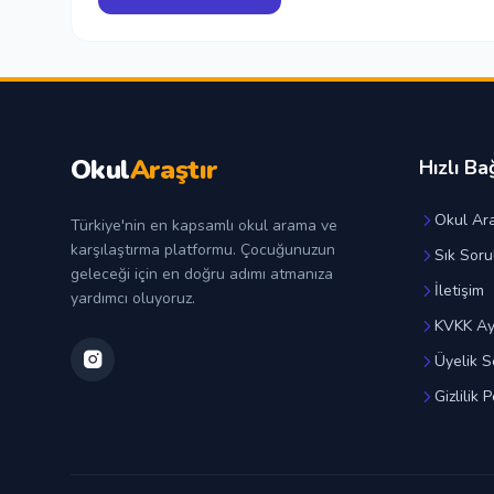
Okul
Araştır
Hızlı Ba
Okul Ara
Türkiye'nin en kapsamlı okul arama ve
karşılaştırma platformu. Çocuğunuzun
Sık Soru
geleceği için en doğru adımı atmanıza
İletişim
yardımcı oluyoruz.
KVKK Ay
Üyelik S
Gizlilik P