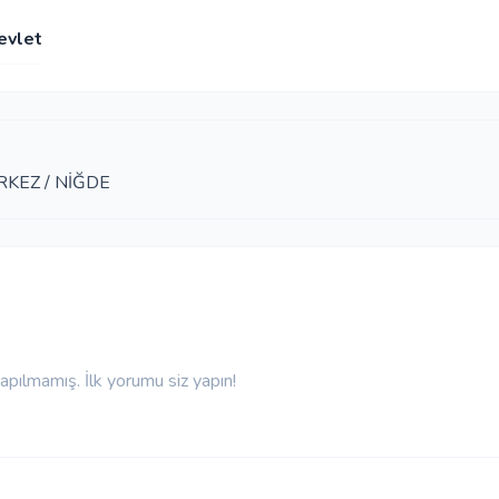
evlet
RKEZ / NİĞDE
pılmamış. İlk yorumu siz yapın!