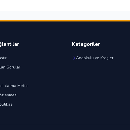
ğlantılar
Kategoriler
ştır
Anaokulu ve Kreşler
lan Sorular
dınlatma Metni
özleşmesi
olitikası