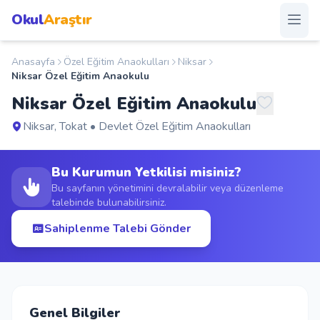
Okul
Araştır
Anasayfa
Özel Eğitim Anaokulları
Niksar
Anasayfa
Niksar Özel Eğitim Anaokulu
Niksar Özel Eğitim Anaokulu
Okullar
Niksar, Tokat • Devlet Özel Eğitim Anaokulları
Şehirler
Bu Kurumun Yetkilisi misiniz?
Kampanyalar
Bu sayfanın yönetimini devralabilir veya düzenleme
talebinde bulunabilirsiniz.
Duyurular
Sahiplenme Talebi Gönder
S.S.S.
Blog
Genel Bilgiler