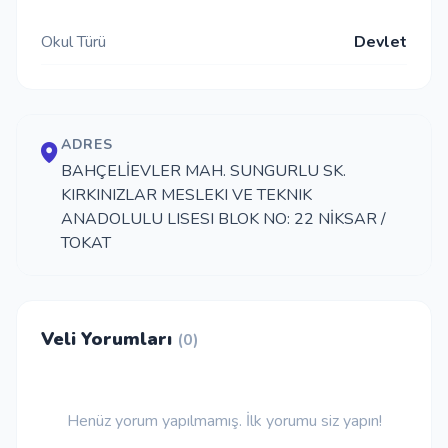
İletişim
Okul Türü
Devlet
Giriş Yap
ADRES
BAHÇELİEVLER MAH. SUNGURLU SK.
Kayıt Ol
KIRKINIZLAR MESLEKI VE TEKNIK
ANADOLULU LISESI BLOK NO: 22 NİKSAR /
Okul Ekle
TOKAT
Veli Yorumları
(0)
Henüz yorum yapılmamış. İlk yorumu siz yapın!