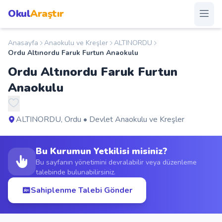
Okul
Araştır
Anasayfa
Anaokulu ve Kreşler
ALTINORDU
Anasayfa
Ordu Altınordu Faruk Furtun Anaokulu
Ordu Altınordu Faruk Furtun
Okullar
Anaokulu
Şehirler
ALTINORDU, Ordu • Devlet Anaokulu ve Kreşler
Kampanyalar
Bu Kurumun Yetkilisi misiniz?
Duyurular
Bu sayfanın yönetimini devralabilir veya düzenleme
talebinde bulunabilirsiniz.
S.S.S.
Sahiplenme Talebi Gönder
Blog