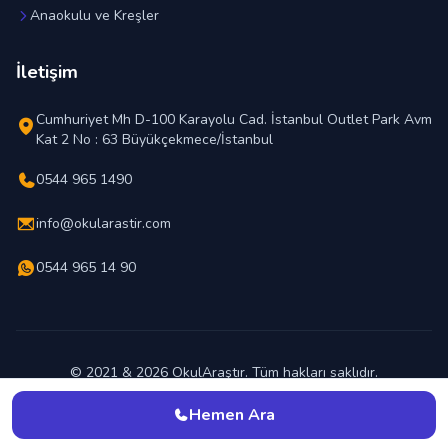
Anaokulu ve Kreşler
İletişim
Cumhuriyet Mh D-100 Karayolu Cad. İstanbul Outlet Park Avm
Kat 2 No : 63 Büyükçekmece/İstanbul
0544 965 1490
info@okularastir.com
0544 965 14 90
© 2021 & 2026 OkulAraştır. Tüm hakları saklıdır.
En İyi Okul Hangisi ?
Hemen Ara