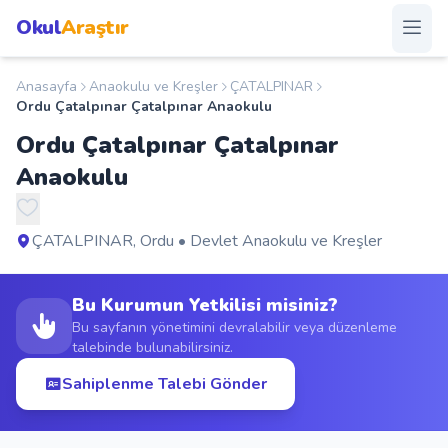
Okul
Araştır
Anasayfa
Anaokulu ve Kreşler
ÇATALPINAR
Anasayfa
Ordu Çatalpınar Çatalpınar Anaokulu
Ordu Çatalpınar Çatalpınar
Okullar
Anaokulu
Şehirler
ÇATALPINAR, Ordu • Devlet Anaokulu ve Kreşler
Kampanyalar
Bu Kurumun Yetkilisi misiniz?
Duyurular
Bu sayfanın yönetimini devralabilir veya düzenleme
talebinde bulunabilirsiniz.
S.S.S.
Sahiplenme Talebi Gönder
Blog