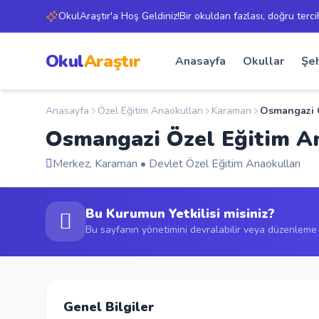
OkulAraştır'a Hoş Geldiniz!Bir okuldan fazlası, doğru terci
Okul
Araştır
Anasayfa
Okullar
Şeh
Anasayfa
Özel Eğitim Anaokulları
Karaman
Osmangazi Ö
Osmangazi Özel Eğitim A
Merkez, Karaman • Devlet Özel Eğitim Anaokulları
Bu Kurumun Yetkilisi misiniz?
Bu sayfanın yönetimini devralabilir veya düzenleme t
Genel Bilgiler