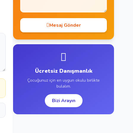
Mesaj Gönder
Ücretsiz Danışmanlık
Çocuğunuz için en uygun okulu birlikte
bulalım.
Bizi Arayın