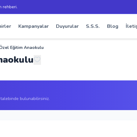
h rehberi.
irler
Kampanyalar
Duyurular
S.S.S.
Blog
İleti
zel Eğitim Anaokulu
naokulu
alebinde bulunabilirsiniz.