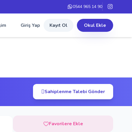
0544 965 14 90
şim
Giriş Yap
Kayıt Ol
Okul Ekle
Sahiplenme Talebi Gönder
Favorilere Ekle