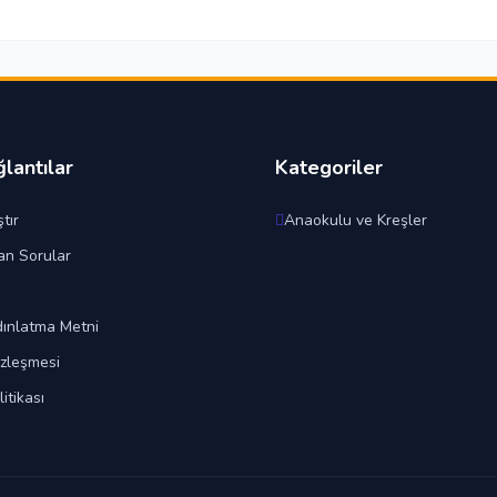
ğlantılar
Kategoriler
tır
Anaokulu ve Kreşler
an Sorular
ınlatma Metni
özleşmesi
litikası