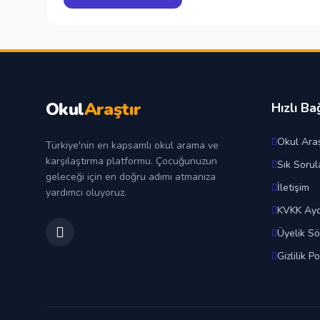
Okul
Araştır
Hızlı Ba
Okul Araş
Türkiye'nin en kapsamlı okul arama ve
karşılaştırma platformu. Çocuğunuzun
Sık Sorul
geleceği için en doğru adımı atmanıza
İletişim
yardımcı oluyoruz.
KVKK Ayd
Üyelik S
Gizlilik Po