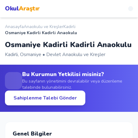
Okul
Araştır
Anasayfa
Anaokulu ve Kreşler
Kadirli
Anasayfa
Osmaniye Kadirli Kadirli Anaokulu
Osmaniye Kadirli Kadirli Anaokulu
Okullar
Kadirli, Osmaniye • Devlet Anaokulu ve Kreşler
Şehirler
Bu Kurumun Yetkilisi misiniz?
Kampanyalar
Bu sayfanın yönetimini devralabilir veya düzenleme
talebinde bulunabilirsiniz.
Sahiplenme Talebi Gönder
Duyurular
S.S.S.
Blog
Genel Bilgiler