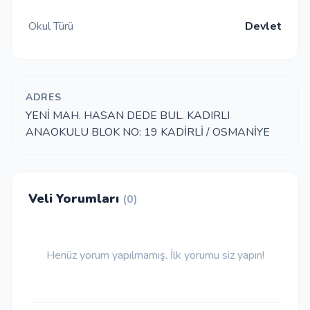
Okul Türü
Devlet
İletişim
Giriş Yap
ADRES
YENİ MAH. HASAN DEDE BUL. KADIRLI
Kayıt Ol
ANAOKULU BLOK NO: 19 KADİRLİ / OSMANİYE
Okul Ekle
Veli Yorumları
(0)
Henüz yorum yapılmamış. İlk yorumu siz yapın!