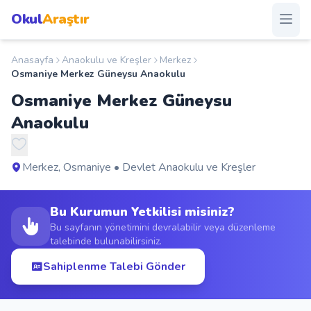
Okul
Araştır
Anasayfa
Anaokulu ve Kreşler
Merkez
Anasayfa
Osmaniye Merkez Güneysu Anaokulu
Osmaniye Merkez Güneysu
Okullar
Anaokulu
Şehirler
Merkez, Osmaniye • Devlet Anaokulu ve Kreşler
Kampanyalar
Bu Kurumun Yetkilisi misiniz?
Duyurular
Bu sayfanın yönetimini devralabilir veya düzenleme
talebinde bulunabilirsiniz.
S.S.S.
Sahiplenme Talebi Gönder
Blog