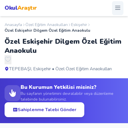
Okul
Araştır
Anasayfa
Özel Eğitim Anaokulları
Eskişehir
Anasayfa
Özel Eskişehir Dilgem Özel Eğitim Anaokulu
Özel Eskişehir Dilgem Özel Eğitim
Okullar
Anaokulu
Şehirler
TEPEBAŞI, Eskişehir • Özel Özel Eğitim Anaokulları
Kampanyalar
Bu Kurumun Yetkilisi misiniz?
Duyurular
Bu sayfanın yönetimini devralabilir veya düzenleme
talebinde bulunabilirsiniz.
S.S.S.
Sahiplenme Talebi Gönder
Blog