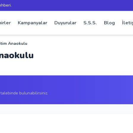
ehberi.
irler
Kampanyalar
Duyurular
S.S.S.
Blog
İleti
itim Anaokulu
Anaokulu
alebinde bulunabilirsiniz.