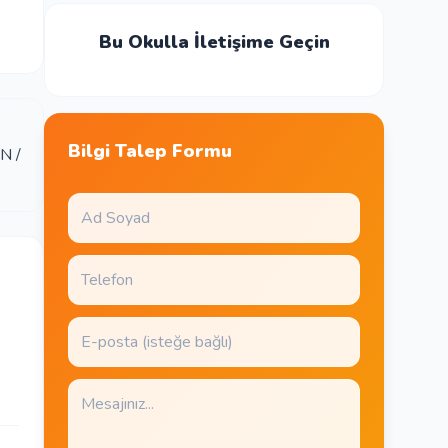
Bu Okulla İletişime Geçin
Bilgi Talep Formu
N /