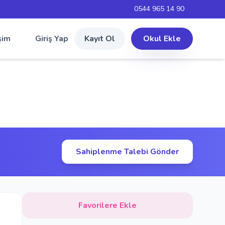
0544 965 14 90
şim
Giriş Yap
Kayıt Ol
Okul Ekle
Sahiplenme Talebi Gönder
Favorilere Ekle