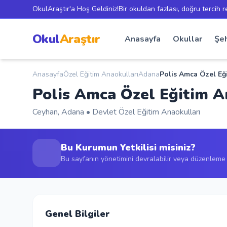
OkulAraştır'a Hoş Geldiniz!Bir okuldan fazlası, doğru tercih r
Okul
Araştır
Anasayfa
Okullar
Şeh
Anasayfa
Özel Eğitim Anaokulları
Adana
Polis Amca Özel Eğ
Polis Amca Özel Eğitim 
Ceyhan, Adana • Devlet Özel Eğitim Anaokulları
Bu Kurumun Yetkilisi misiniz?
Bu sayfanın yönetimini devralabilir veya düzenleme t
Genel Bilgiler