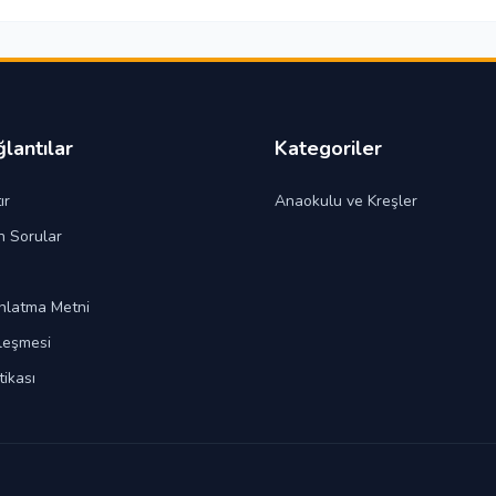
ğlantılar
Kategoriler
ır
Anaokulu ve Kreşler
n Sorular
nlatma Metni
leşmesi
itikası