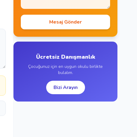
Mesaj Gönder
Ücretsiz Danışmanlık
Çocuğunuz için en uygun okulu birlikte
bulalım.
Bizi Arayın