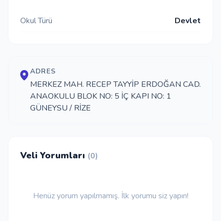
İletişim
Okul Türü
Devlet
Giriş Yap
ADRES
MERKEZ MAH. RECEP TAYYİP ERDOĞAN CAD.
Kayıt Ol
ANAOKULU BLOK NO: 5 İÇ KAPI NO: 1
GÜNEYSU / RİZE
Okul Ekle
Veli Yorumları
(0)
Henüz yorum yapılmamış. İlk yorumu siz yapın!