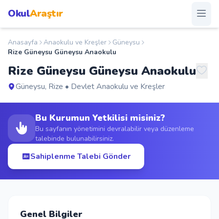
Okul
Araştır
Anasayfa
Anaokulu ve Kreşler
Güneysu
Anasayfa
Rize Güneysu Güneysu Anaokulu
Rize Güneysu Güneysu Anaokulu
Okullar
Güneysu, Rize • Devlet Anaokulu ve Kreşler
Şehirler
Bu Kurumun Yetkilisi misiniz?
Kampanyalar
Bu sayfanın yönetimini devralabilir veya düzenleme
talebinde bulunabilirsiniz.
Duyurular
Sahiplenme Talebi Gönder
S.S.S.
Blog
Genel Bilgiler