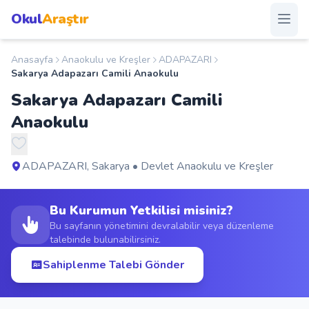
Okul
Araştır
Anasayfa
Anaokulu ve Kreşler
ADAPAZARI
Anasayfa
Sakarya Adapazarı Camili Anaokulu
Sakarya Adapazarı Camili
Okullar
Anaokulu
Şehirler
ADAPAZARI, Sakarya • Devlet Anaokulu ve Kreşler
Kampanyalar
Bu Kurumun Yetkilisi misiniz?
Duyurular
Bu sayfanın yönetimini devralabilir veya düzenleme
talebinde bulunabilirsiniz.
S.S.S.
Sahiplenme Talebi Gönder
Blog