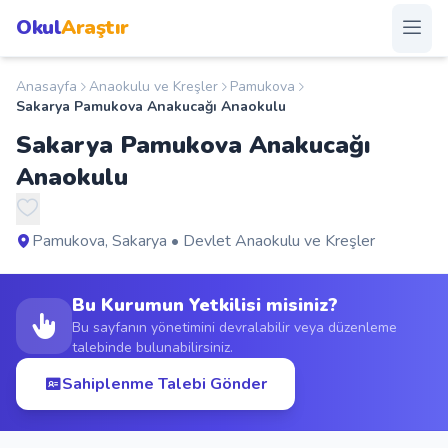
Okul
Araştır
Anasayfa
Anaokulu ve Kreşler
Pamukova
Anasayfa
Sakarya Pamukova Anakucağı Anaokulu
Sakarya Pamukova Anakucağı
Okullar
Anaokulu
Şehirler
Pamukova, Sakarya • Devlet Anaokulu ve Kreşler
Kampanyalar
Bu Kurumun Yetkilisi misiniz?
Duyurular
Bu sayfanın yönetimini devralabilir veya düzenleme
talebinde bulunabilirsiniz.
S.S.S.
Sahiplenme Talebi Gönder
Blog