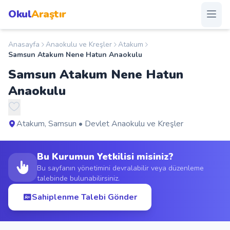
Okul
Araştır
Anasayfa
Anaokulu ve Kreşler
Atakum
Anasayfa
Samsun Atakum Nene Hatun Anaokulu
Samsun Atakum Nene Hatun
Okullar
Anaokulu
Şehirler
Atakum, Samsun • Devlet Anaokulu ve Kreşler
Kampanyalar
Bu Kurumun Yetkilisi misiniz?
Duyurular
Bu sayfanın yönetimini devralabilir veya düzenleme
talebinde bulunabilirsiniz.
S.S.S.
Sahiplenme Talebi Gönder
Blog