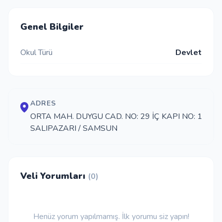
İletişim
Genel Bilgiler
Okul Türü
Devlet
Giriş Yap
Kayıt Ol
ADRES
Okul Ekle
ORTA MAH. DUYGU CAD. NO: 29 İÇ KAPI NO: 1
SALIPAZARI / SAMSUN
Veli Yorumları
(0)
Henüz yorum yapılmamış. İlk yorumu siz yapın!