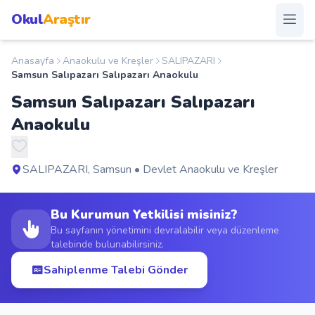
Okul
Araştır
Anasayfa
Anaokulu ve Kreşler
SALIPAZARI
Anasayfa
Samsun Salıpazarı Salıpazarı Anaokulu
Samsun Salıpazarı Salıpazarı
Okullar
Anaokulu
Şehirler
SALIPAZARI, Samsun • Devlet Anaokulu ve Kreşler
Kampanyalar
Bu Kurumun Yetkilisi misiniz?
Duyurular
Bu sayfanın yönetimini devralabilir veya düzenleme
talebinde bulunabilirsiniz.
S.S.S.
Sahiplenme Talebi Gönder
Blog