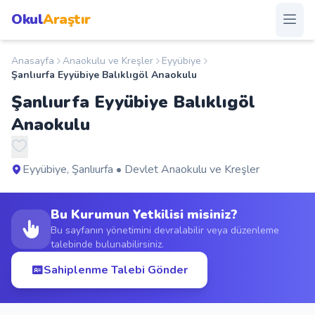
Okul
Araştır
Anasayfa
Anaokulu ve Kreşler
Eyyübiye
Anasayfa
Şanlıurfa Eyyübiye Balıklıgöl Anaokulu
Şanlıurfa Eyyübiye Balıklıgöl
Okullar
Anaokulu
Şehirler
Eyyübiye, Şanlıurfa • Devlet Anaokulu ve Kreşler
Kampanyalar
Bu Kurumun Yetkilisi misiniz?
Duyurular
Bu sayfanın yönetimini devralabilir veya düzenleme
talebinde bulunabilirsiniz.
S.S.S.
Sahiplenme Talebi Gönder
Blog