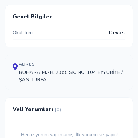
İletişim
Genel Bilgiler
Okul Türü
Devlet
Giriş Yap
Kayıt Ol
ADRES
Okul Ekle
BUHARA MAH. 2385 SK. NO: 104 EYYÜBİYE /
ŞANLIURFA
Veli Yorumları
(0)
Henüz yorum yapılmamış. İlk yorumu siz yapın!