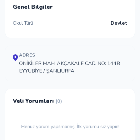
Genel Bilgiler
İletişim
Okul Türü
Devlet
Giriş Yap
Kayıt Ol
ADRES
ONİKİLER MAH. AKÇAKALE CAD. NO: 144B
EYYÜBİYE / ŞANLIURFA
Okul Ekle
Veli Yorumları
(0)
Henüz yorum yapılmamış. İlk yorumu siz yapın!