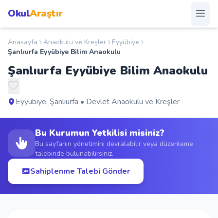
Okul
Araştır
Anasayfa
Anaokulu ve Kreşler
Eyyübiye
Anasayfa
Şanlıurfa Eyyübiye Bilim Anaokulu
Şanlıurfa Eyyübiye Bilim Anaokulu
Okullar
Şehirler
Eyyübiye, Şanlıurfa • Devlet Anaokulu ve Kreşler
Kampanyalar
Bu Kurumun Yetkilisi misiniz?
Bu sayfanın yönetimini devralabilir veya düzenleme
talebinde bulunabilirsiniz.
Duyurular
Sahiplenme Talebi Gönder
S.S.S.
Blog