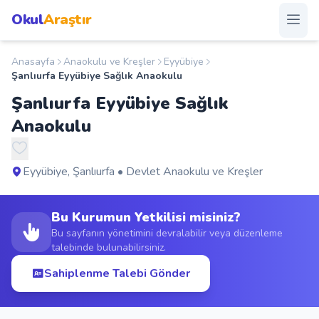
Okul
Araştır
Anasayfa
Anaokulu ve Kreşler
Eyyübiye
Anasayfa
Şanlıurfa Eyyübiye Sağlık Anaokulu
Şanlıurfa Eyyübiye Sağlık
Okullar
Anaokulu
Şehirler
Eyyübiye, Şanlıurfa • Devlet Anaokulu ve Kreşler
Kampanyalar
Bu Kurumun Yetkilisi misiniz?
Duyurular
Bu sayfanın yönetimini devralabilir veya düzenleme
talebinde bulunabilirsiniz.
S.S.S.
Sahiplenme Talebi Gönder
Blog