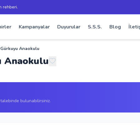
h rehberi.
irler
Kampanyalar
Duyurular
S.S.S.
Blog
İleti
i Gürkuyu Anaokulu
u Anaokulu
alebinde bulunabilirsiniz.