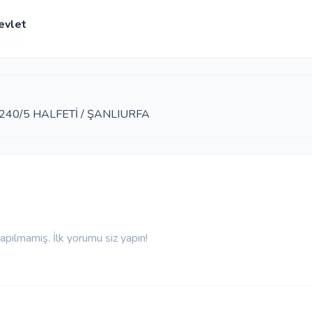
evlet
40/5 HALFETİ / ŞANLIURFA
pılmamış. İlk yorumu siz yapın!