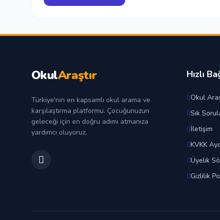
Okul
Araştır
Hızlı Ba
Okul Araş
Türkiye'nin en kapsamlı okul arama ve
karşılaştırma platformu. Çocuğunuzun
Sık Sorul
geleceği için en doğru adımı atmanıza
İletişim
yardımcı oluyoruz.
KVKK Ayd
Üyelik S
Gizlilik Po