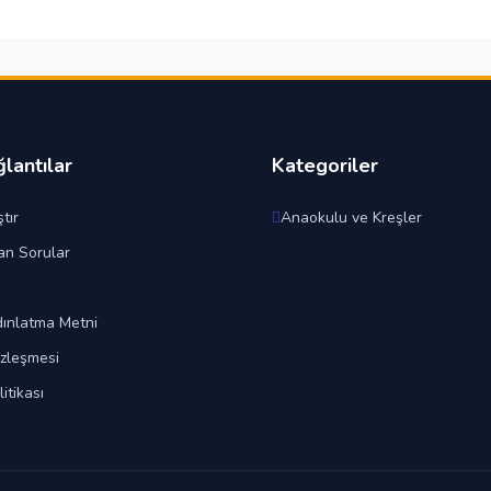
ğlantılar
Kategoriler
tır
Anaokulu ve Kreşler
an Sorular
ınlatma Metni
özleşmesi
litikası