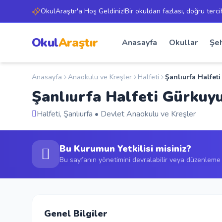
OkulAraştır'a Hoş Geldiniz!Bir okuldan fazlası, doğru terci
Okul
Araştır
Anasayfa
Okullar
Şeh
Anasayfa
Anaokulu ve Kreşler
Halfeti
Şanlıurfa Halfet
Şanlıurfa Halfeti Gürkuy
Halfeti, Şanlıurfa • Devlet Anaokulu ve Kreşler
Bu Kurumun Yetkilisi misiniz?
Bu sayfanın yönetimini devralabilir veya düzenleme t
Genel Bilgiler