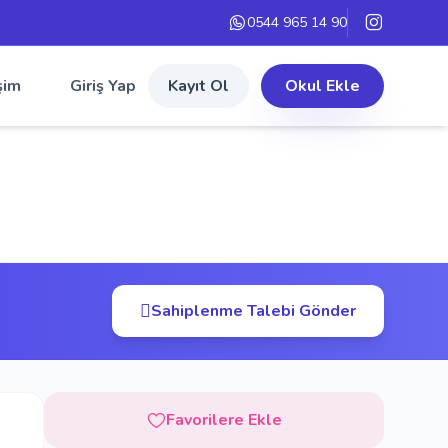
0544 965 14 90
şim
Giriş Yap
Kayıt Ol
Okul Ekle
Sahiplenme Talebi Gönder
Favorilere Ekle