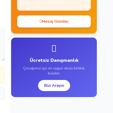
Mesaj Gönder
Ücretsiz Danışmanlık
Çocuğunuz için en uygun okulu birlikte
bulalım.
Bizi Arayın