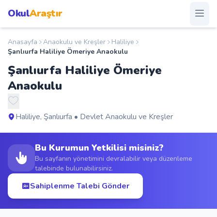
Okul
Araştır
Anasayfa
Anaokulu ve Kreşler
Haliliye
Anasayfa
Şanlıurfa Haliliye Ömeriye Anaokulu
Şanlıurfa Haliliye Ömeriye
Okullar
Anaokulu
Şehirler
Haliliye, Şanlıurfa • Devlet Anaokulu ve Kreşler
Kampanyalar
Bu Kurumun Yetkilisi misiniz?
Duyurular
Bu sayfanın yönetimini devralabilir veya düzenleme
talebinde bulunabilirsiniz.
S.S.S.
Sahiplenme Talebi Gönder
Blog