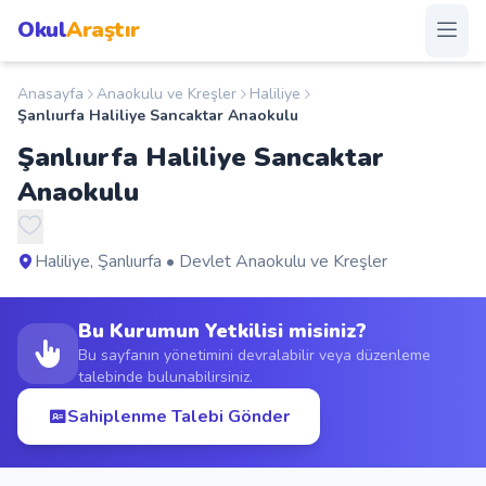
Okul
Araştır
Anasayfa
Anaokulu ve Kreşler
Haliliye
Anasayfa
Şanlıurfa Haliliye Sancaktar Anaokulu
Şanlıurfa Haliliye Sancaktar
Okullar
Anaokulu
Şehirler
Haliliye, Şanlıurfa • Devlet Anaokulu ve Kreşler
Kampanyalar
Bu Kurumun Yetkilisi misiniz?
Duyurular
Bu sayfanın yönetimini devralabilir veya düzenleme
talebinde bulunabilirsiniz.
S.S.S.
Sahiplenme Talebi Gönder
Blog