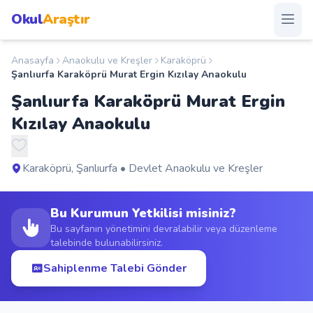
Okul
Araştır
Anasayfa
Anaokulu ve Kreşler
Karaköprü
Anasayfa
Şanlıurfa Karaköprü Murat Ergin Kızılay Anaokulu
Şanlıurfa Karaköprü Murat Ergin
Okullar
Kızılay Anaokulu
Şehirler
Karaköprü, Şanlıurfa • Devlet Anaokulu ve Kreşler
Kampanyalar
Bu Kurumun Yetkilisi misiniz?
Duyurular
Bu sayfanın yönetimini devralabilir veya düzenleme
talebinde bulunabilirsiniz.
S.S.S.
Sahiplenme Talebi Gönder
Blog