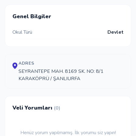
İletişim
Genel Bilgiler
Okul Türü
Devlet
Giriş Yap
Kayıt Ol
ADRES
Okul Ekle
SEYRANTEPE MAH. 8169 SK. NO: 8/1
KARAKÖPRÜ / ŞANLIURFA
Veli Yorumları
(0)
Henüz yorum yapılmamış. İlk yorumu siz yapın!