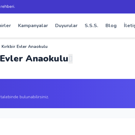
 rehberi.
irler
Kampanyalar
Duyurular
S.S.S.
Blog
İleti
k Kırkbir Evler Anaokulu
 Evler Anaokulu
alebinde bulunabilirsiniz.