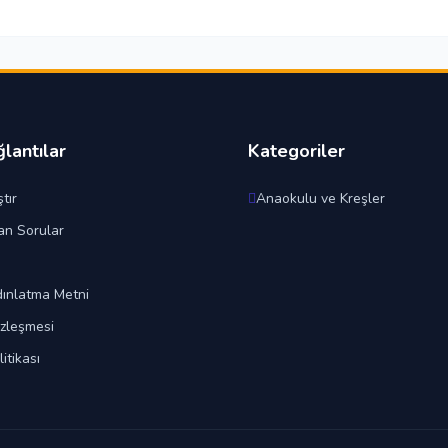
ğlantılar
Kategoriler
tır
Anaokulu ve Kreşler
an Sorular
ınlatma Metni
özleşmesi
litikası