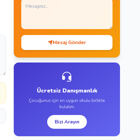
Mesaj Gönder
a
Ücretsiz Danışmanlık
Çocuğunuz için en uygun okulu birlikte
bulalım.
Bizi Arayın