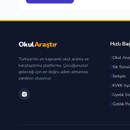
Okul
Araştır
Hızlı Ba
Okul Araş
Türkiye'nin en kapsamlı okul arama ve
karşılaştırma platformu. Çocuğunuzun
Sık Sorul
geleceği için en doğru adımı atmanıza
İletişim
yardımcı oluyoruz.
KVKK Ayd
Üyelik S
Gizlilik Po