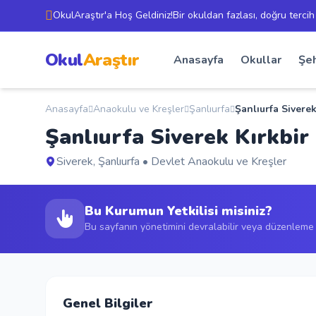
OkulAraştır'a Hoş Geldiniz!Bir okuldan fazlası, doğru tercih
Okul
Araştır
Anasayfa
Okullar
Şeh
Anasayfa
Anaokulu ve Kreşler
Şanlıurfa
Şanlıurfa Sivere
Şanlıurfa Siverek Kırkbir
Siverek, Şanlıurfa • Devlet Anaokulu ve Kreşler
Bu Kurumun Yetkilisi misiniz?
Bu sayfanın yönetimini devralabilir veya düzenleme t
Genel Bilgiler