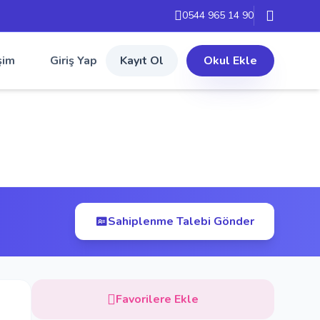
0544 965 14 90
şim
Giriş Yap
Kayıt Ol
Okul Ekle
Sahiplenme Talebi Gönder
Favorilere Ekle