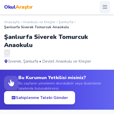
Okul
Araştır
Anasayfa
Anaokulu ve Kreşler
Şanlıurfa
Anasayfa
Şanlıurfa Siverek Tomurcuk Anaokulu
Şanlıurfa Siverek Tomurcuk
Okullar
Anaokulu
Şehirler
Siverek, Şanlıurfa • Devlet Anaokulu ve Kreşler
Kampanyalar
Bu Kurumun Yetkilisi misiniz?
Duyurular
Bu sayfanın yönetimini devralabilir veya düzenleme
talebinde bulunabilirsiniz.
S.S.S.
Sahiplenme Talebi Gönder
Blog