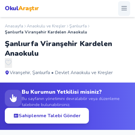
Okul
Araştır
Anasayfa
Anaokulu ve Kreşler
Şanlıurfa
Anasayfa
Şanlıurfa Viranşehir Kardelen Anaokulu
Şanlıurfa Viranşehir Kardelen
Okullar
Anaokulu
Şehirler
Viranşehir, Şanlıurfa • Devlet Anaokulu ve Kreşler
Kampanyalar
Bu Kurumun Yetkilisi misiniz?
Duyurular
Bu sayfanın yönetimini devralabilir veya düzenleme
talebinde bulunabilirsiniz.
S.S.S.
Sahiplenme Talebi Gönder
Blog