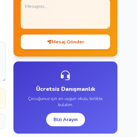
Mesaj Gönder
Ücretsiz Danışmanlık
a
Çocuğunuz için en uygun okulu birlikte
bulalım.
Bizi Arayın