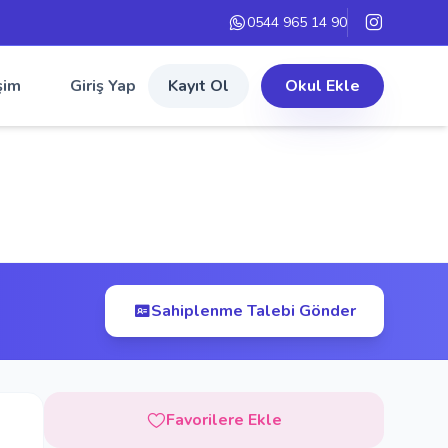
0544 965 14 90
şim
Giriş Yap
Kayıt Ol
Okul Ekle
Sahiplenme Talebi Gönder
Favorilere Ekle