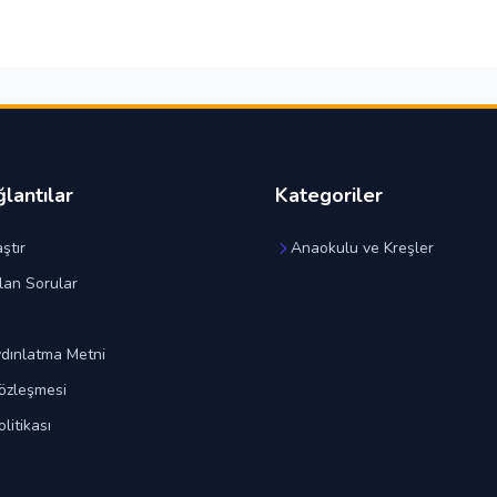
ğlantılar
Kategoriler
ştır
Anaokulu ve Kreşler
lan Sorular
dınlatma Metni
özleşmesi
olitikası