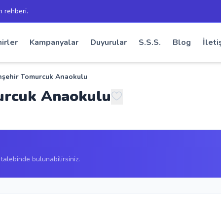
h rehberi.
irler
Kampanyalar
Duyurular
S.S.S.
Blog
İleti
anşehir Tomurcuk Anaokulu
murcuk Anaokulu
alebinde bulunabilirsiniz.