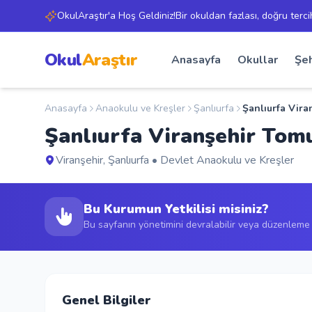
OkulAraştır'a Hoş Geldiniz!Bir okuldan fazlası, doğru terci
Okul
Araştır
Anasayfa
Okullar
Şeh
Anasayfa
Anaokulu ve Kreşler
Şanlıurfa
Şanlıurfa Vir
Şanlıurfa Viranşehir To
Viranşehir, Şanlıurfa • Devlet Anaokulu ve Kreşler
Bu Kurumun Yetkilisi misiniz?
Bu sayfanın yönetimini devralabilir veya düzenleme t
Genel Bilgiler