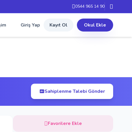
0544 965 14 90
şim
Giriş Yap
Kayıt Ol
Okul Ekle
Sahiplenme Talebi Gönder
Favorilere Ekle