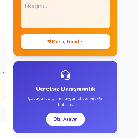
Mesaj Gönder
a
Ücretsiz Danışmanlık
Çocuğunuz için en uygun okulu birlikte
bulalım.
Bizi Arayın