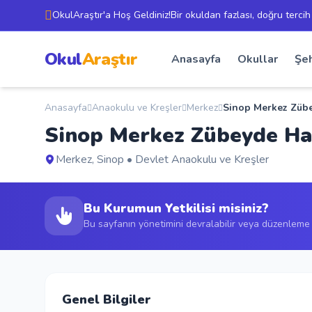
OkulAraştır'a Hoş Geldiniz!Bir okuldan fazlası, doğru tercih
Okul
Araştır
Anasayfa
Okullar
Şeh
Anasayfa
Anaokulu ve Kreşler
Merkez
Sinop Merkez Züb
Sinop Merkez Zübeyde H
Merkez, Sinop • Devlet Anaokulu ve Kreşler
Bu Kurumun Yetkilisi misiniz?
Bu sayfanın yönetimini devralabilir veya düzenleme t
Genel Bilgiler