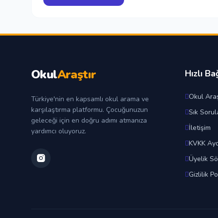
Okul
Araştır
Hızlı Ba
Okul Araş
Türkiye'nin en kapsamlı okul arama ve
karşılaştırma platformu. Çocuğunuzun
Sık Sorul
geleceği için en doğru adımı atmanıza
İletişim
yardımcı oluyoruz.
KVKK Ayd
Üyelik S
Gizlilik Po