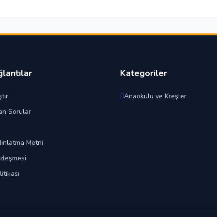
ğlantılar
Kategoriler
tır
Anaokulu ve Kreşler
an Sorular
ınlatma Metni
özleşmesi
litikası