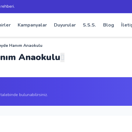
 rehberi.
irler
Kampanyalar
Duyurular
S.S.S.
Blog
İleti
eyde Hanım Anaokulu
anım Anaokulu
alebinde bulunabilirsiniz.