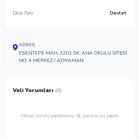
İletişim
Okul Türü
Devlet
Giriş Yap
ADRES
ESENTEPE MAH. 3201 SK. ANA OKULU SİTESİ
Kayıt Ol
NO: 4 MERKEZ / ADIYAMAN
Okul Ekle
Veli Yorumları
(0)
Henüz yorum yapılmamış. İlk yorumu siz yapın!