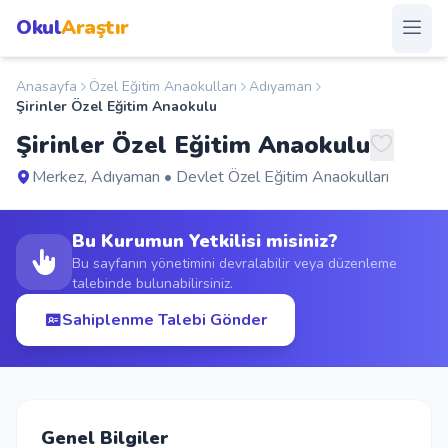
Okul
Araştır
Anasayfa
Özel Eğitim Anaokulları
Adıyaman
Anasayfa
Şirinler Özel Eğitim Anaokulu
Şirinler Özel Eğitim Anaokulu
Okullar
Merkez, Adıyaman • Devlet Özel Eğitim Anaokulları
Şehirler
Bu Kurumun Yetkilisi misiniz?
Kampanyalar
Bu sayfanın yönetimini devralabilir veya düzenleme
talebinde bulunabilirsiniz.
Duyurular
Sahiplenme Talebi Gönder
S.S.S.
Blog
Genel Bilgiler