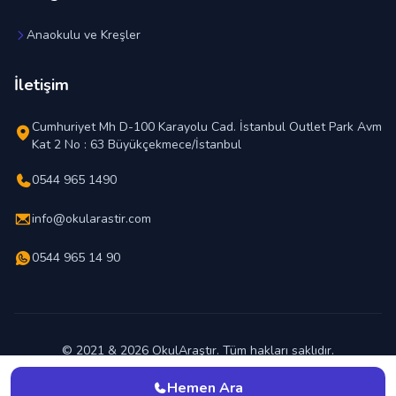
Anaokulu ve Kreşler
İletişim
Cumhuriyet Mh D-100 Karayolu Cad. İstanbul Outlet Park Avm
Kat 2 No : 63 Büyükçekmece/İstanbul
0544 965 1490
info@okularastir.com
0544 965 14 90
© 2021 & 2026 OkulAraştır. Tüm hakları saklıdır.
En İyi Okul Hangisi ?
Hemen Ara