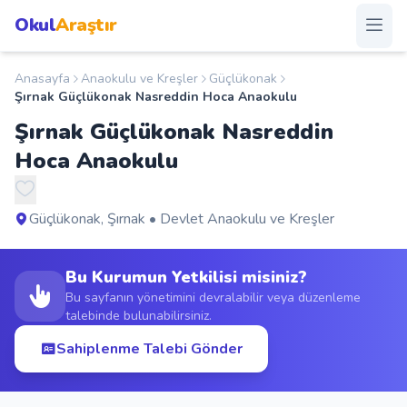
Okul
Araştır
Anasayfa
Anaokulu ve Kreşler
Güçlükonak
Anasayfa
Şırnak Güçlükonak Nasreddin Hoca Anaokulu
Şırnak Güçlükonak Nasreddin
Okullar
Hoca Anaokulu
Şehirler
Güçlükonak, Şırnak • Devlet Anaokulu ve Kreşler
Kampanyalar
Bu Kurumun Yetkilisi misiniz?
Duyurular
Bu sayfanın yönetimini devralabilir veya düzenleme
talebinde bulunabilirsiniz.
S.S.S.
Sahiplenme Talebi Gönder
Blog