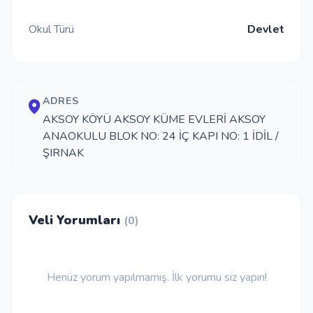
İletişim
Okul Türü
Devlet
Giriş Yap
ADRES
AKSOY KÖYÜ AKSOY KÜME EVLERİ AKSOY
Kayıt Ol
ANAOKULU BLOK NO: 24 İÇ KAPI NO: 1 İDİL /
ŞIRNAK
Okul Ekle
Veli Yorumları
(0)
Henüz yorum yapılmamış. İlk yorumu siz yapın!