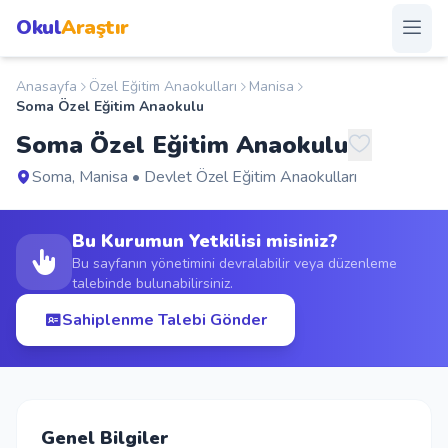
Okul
Araştır
Anasayfa
Özel Eğitim Anaokulları
Manisa
Anasayfa
Soma Özel Eğitim Anaokulu
Soma Özel Eğitim Anaokulu
Okullar
Soma, Manisa • Devlet Özel Eğitim Anaokulları
Şehirler
Bu Kurumun Yetkilisi misiniz?
Kampanyalar
Bu sayfanın yönetimini devralabilir veya düzenleme
talebinde bulunabilirsiniz.
Duyurular
Sahiplenme Talebi Gönder
S.S.S.
Blog
Genel Bilgiler