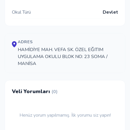
İletişim
Okul Türü
Devlet
Giriş Yap
ADRES
HAMİDİYE MAH. VEFA SK. ÖZEL EĞITIM
Kayıt Ol
UYGULAMA OKULU BLOK NO: 23 SOMA /
MANİSA
Okul Ekle
Veli Yorumları
(0)
Henüz yorum yapılmamış. İlk yorumu siz yapın!