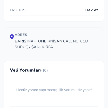
İletişim
Okul Türü
Devlet
Giriş Yap
ADRES
BARIŞ MAH. ONBİRNİSAN CAD. NO: 61B
Kayıt Ol
SURUÇ / ŞANLIURFA
Okul Ekle
Veli Yorumları
(0)
Henüz yorum yapılmamış. İlk yorumu siz yapın!