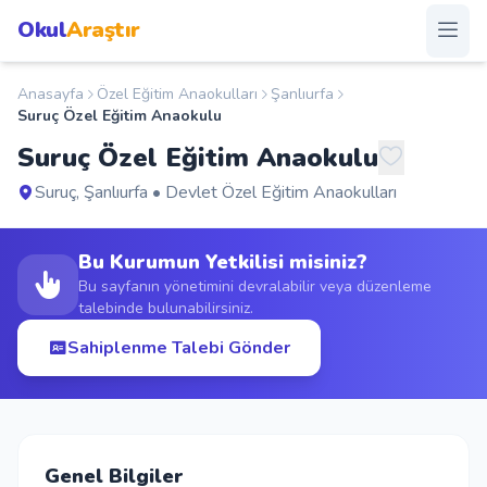
Okul
Araştır
Anasayfa
Özel Eğitim Anaokulları
Şanlıurfa
Anasayfa
Suruç Özel Eğitim Anaokulu
Suruç Özel Eğitim Anaokulu
Okullar
Suruç, Şanlıurfa • Devlet Özel Eğitim Anaokulları
Şehirler
Bu Kurumun Yetkilisi misiniz?
Kampanyalar
Bu sayfanın yönetimini devralabilir veya düzenleme
talebinde bulunabilirsiniz.
Duyurular
Sahiplenme Talebi Gönder
S.S.S.
Blog
Genel Bilgiler