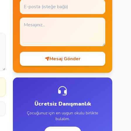
Mesaj Gönder
a
Ücretsiz Danışmanlık
Çocuğunuz için en uygun okulu birlikte
bulalım.