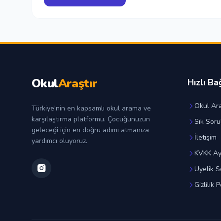
Okul
Araştır
Hızlı Ba
Okul Ara
Türkiye'nin en kapsamlı okul arama ve
karşılaştırma platformu. Çocuğunuzun
Sık Soru
geleceği için en doğru adımı atmanıza
İletişim
yardımcı oluyoruz.
KVKK Ay
Üyelik S
Gizlilik P