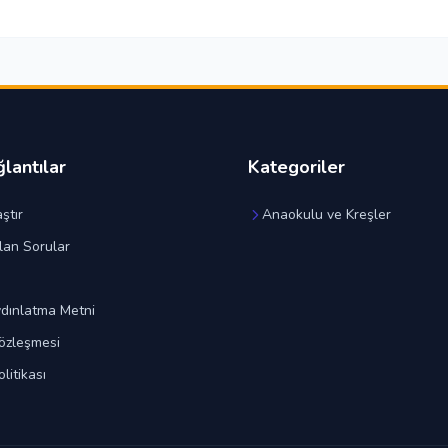
ğlantılar
Kategoriler
ştır
Anaokulu ve Kreşler
lan Sorular
dınlatma Metni
özleşmesi
olitikası