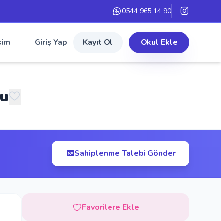
0544 965 14 90
şim
Giriş Yap
Kayıt Ol
Okul Ekle
lu
Sahiplenme Talebi Gönder
Favorilere Ekle