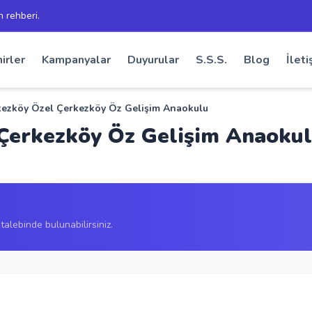
h rehberi.
irler
Kampanyalar
Duyurular
S.S.S.
Blog
İleti
kezköy Özel Çerkezköy Öz Gelişim Anaokulu
 Çerkezköy Öz Gelişim Anaoku
alebinde bulunabilirsiniz.