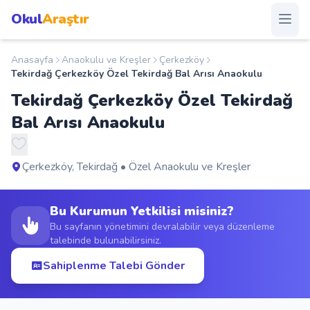
Okul
Araştır
Anasayfa
Anaokulu ve Kreşler
Çerkezköy
Anasayfa
Tekirdağ Çerkezköy Özel Tekirdağ Bal Arısı Anaokulu
Tekirdağ Çerkezköy Özel Tekirdağ
Okullar
Bal Arısı Anaokulu
Şehirler
Çerkezköy, Tekirdağ • Özel Anaokulu ve Kreşler
Kampanyalar
Bu Kurumun Yetkilisi misiniz?
Duyurular
Bu sayfanın yönetimini devralabilir veya düzenleme
talebinde bulunabilirsiniz.
S.S.S.
Sahiplenme Talebi Gönder
Blog