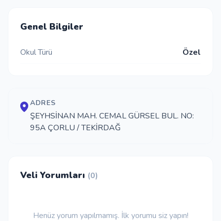
İletişim
Genel Bilgiler
Okul Türü
Özel
Giriş Yap
Kayıt Ol
ADRES
Okul Ekle
ŞEYHSİNAN MAH. CEMAL GÜRSEL BUL. NO:
95A ÇORLU / TEKİRDAĞ
Veli Yorumları
(0)
Henüz yorum yapılmamış. İlk yorumu siz yapın!