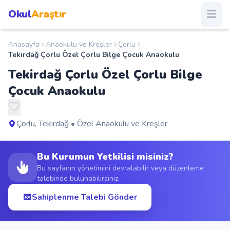
Okul
Araştır
Anasayfa
Anaokulu ve Kreşler
Çorlu
Anasayfa
Tekirdağ Çorlu Özel Çorlu Bilge Çocuk Anaokulu
Tekirdağ Çorlu Özel Çorlu Bilge
Okullar
Çocuk Anaokulu
Şehirler
Çorlu, Tekirdağ • Özel Anaokulu ve Kreşler
Kampanyalar
Bu Kurumun Yetkilisi misiniz?
Duyurular
Bu sayfanın yönetimini devralabilir veya düzenleme
talebinde bulunabilirsiniz.
S.S.S.
Sahiplenme Talebi Gönder
Blog