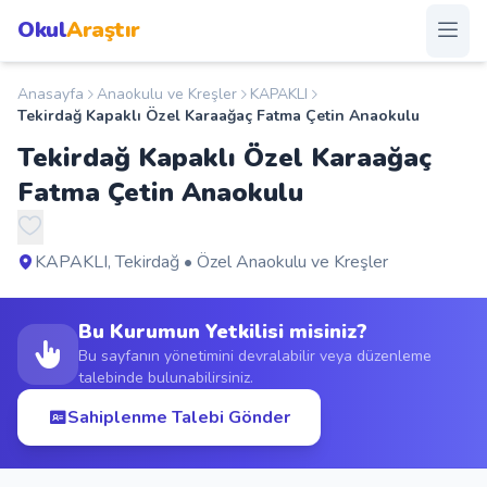
Okul
Araştır
Anasayfa
Anaokulu ve Kreşler
KAPAKLI
Anasayfa
Tekirdağ Kapaklı Özel Karaağaç Fatma Çetin Anaokulu
Tekirdağ Kapaklı Özel Karaağaç
Okullar
Fatma Çetin Anaokulu
Şehirler
KAPAKLI, Tekirdağ • Özel Anaokulu ve Kreşler
Kampanyalar
Bu Kurumun Yetkilisi misiniz?
Duyurular
Bu sayfanın yönetimini devralabilir veya düzenleme
talebinde bulunabilirsiniz.
S.S.S.
Sahiplenme Talebi Gönder
Blog