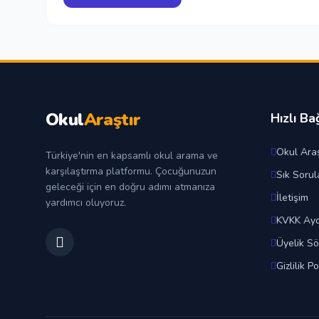
Okul
Araştır
Hızlı Ba
Okul Araş
Türkiye'nin en kapsamlı okul arama ve
karşılaştırma platformu. Çocuğunuzun
Sık Sorul
geleceği için en doğru adımı atmanıza
İletişim
yardımcı oluyoruz.
KVKK Ayd
Üyelik S
Gizlilik Po