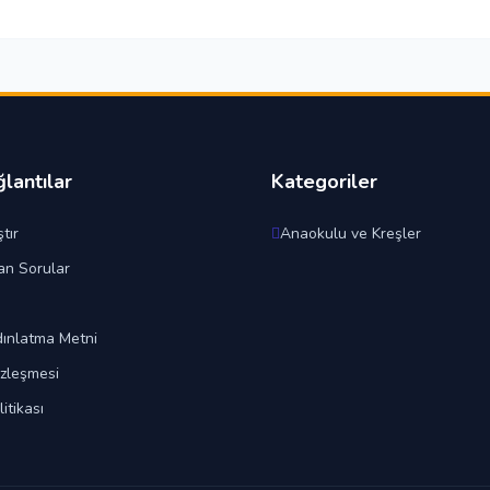
ğlantılar
Kategoriler
tır
Anaokulu ve Kreşler
an Sorular
ınlatma Metni
özleşmesi
litikası