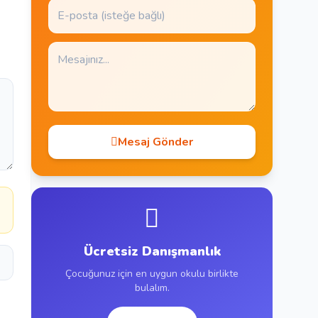
Mesaj Gönder
Ücretsiz Danışmanlık
Çocuğunuz için en uygun okulu birlikte
bulalım.