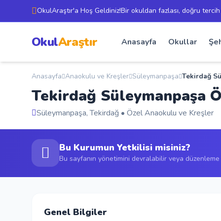
OkulAraştır'a Hoş Geldiniz!Bir okuldan fazlası, doğru tercih
Okul
Araştır
Anasayfa
Okullar
Şeh
Anasayfa
Anaokulu ve Kreşler
Süleymanpaşa
Tekirdağ S
Tekirdağ Süleymanpaşa Ö
Süleymanpaşa, Tekirdağ • Özel Anaokulu ve Kreşler
Bu Kurumun Yetkilisi misiniz?
Bu sayfanın yönetimini devralabilir veya düzenleme t
Genel Bilgiler