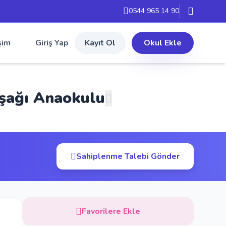
0544 965 14 90
şim
Giriş Yap
Kayıt Ol
Okul Ekle
şağı Anaokulu
Sahiplenme Talebi Gönder
Favorilere Ekle