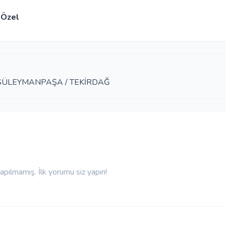
Özel
A SÜLEYMANPAŞA / TEKİRDAĞ
pılmamış. İlk yorumu siz yapın!