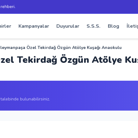
 rehberi.
irler
Kampanyalar
Duyurular
S.S.S.
Blog
İleti
üleymanpaşa Özel Tekirdağ Özgün Atölye Kuşağı Anaokulu
zel Tekirdağ Özgün Atölye Ku
alebinde bulunabilirsiniz.