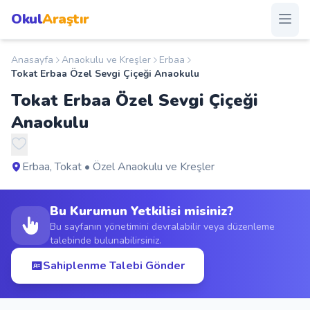
Okul
Araştır
Anasayfa
Anaokulu ve Kreşler
Erbaa
Anasayfa
Tokat Erbaa Özel Sevgi Çiçeği Anaokulu
Tokat Erbaa Özel Sevgi Çiçeği
Okullar
Anaokulu
Şehirler
Erbaa, Tokat • Özel Anaokulu ve Kreşler
Kampanyalar
Bu Kurumun Yetkilisi misiniz?
Duyurular
Bu sayfanın yönetimini devralabilir veya düzenleme
talebinde bulunabilirsiniz.
S.S.S.
Sahiplenme Talebi Gönder
Blog