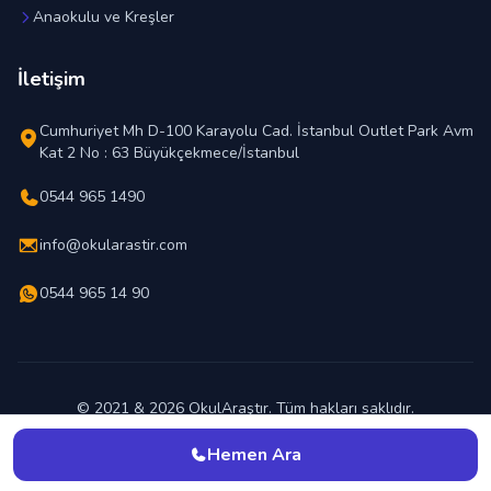
Anaokulu ve Kreşler
İletişim
Cumhuriyet Mh D-100 Karayolu Cad. İstanbul Outlet Park Avm
Kat 2 No : 63 Büyükçekmece/İstanbul
0544 965 1490
info@okularastir.com
0544 965 14 90
© 2021 & 2026 OkulAraştır. Tüm hakları saklıdır.
En İyi Okul Hangisi ?
Hemen Ara