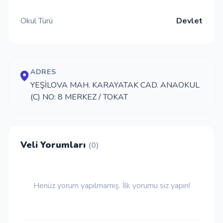
İletişim
Okul Türü
Devlet
Giriş Yap
ADRES
YEŞİLOVA MAH. KARAYATAK CAD. ANAOKUL
Kayıt Ol
(C) NO: 8 MERKEZ / TOKAT
Okul Ekle
Veli Yorumları
(0)
Henüz yorum yapılmamış. İlk yorumu siz yapın!