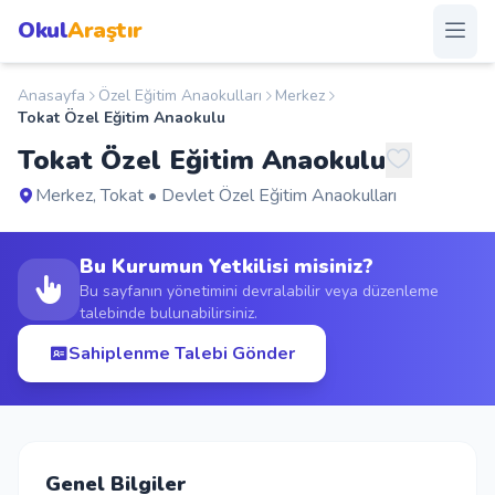
Okul
Araştır
Anasayfa
Özel Eğitim Anaokulları
Merkez
Anasayfa
Tokat Özel Eğitim Anaokulu
Tokat Özel Eğitim Anaokulu
Okullar
Merkez, Tokat • Devlet Özel Eğitim Anaokulları
Şehirler
Bu Kurumun Yetkilisi misiniz?
Kampanyalar
Bu sayfanın yönetimini devralabilir veya düzenleme
talebinde bulunabilirsiniz.
Duyurular
Sahiplenme Talebi Gönder
S.S.S.
Blog
Genel Bilgiler