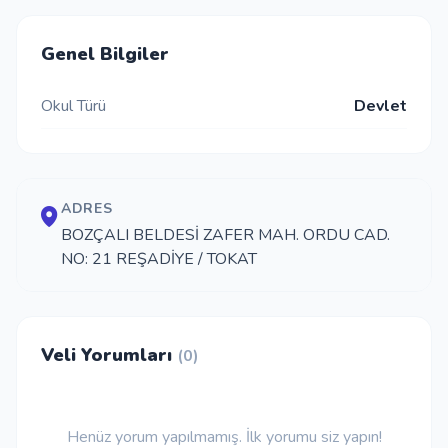
İletişim
Genel Bilgiler
Okul Türü
Devlet
Giriş Yap
Kayıt Ol
ADRES
Okul Ekle
BOZÇALI BELDESİ ZAFER MAH. ORDU CAD.
NO: 21 REŞADİYE / TOKAT
Veli Yorumları
(0)
Henüz yorum yapılmamış. İlk yorumu siz yapın!