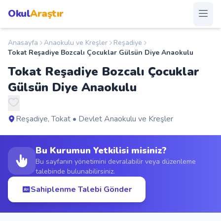
Okul
Araştır
Anasayfa
Anaokulu ve Kreşler
Reşadiye
Anasayfa
Tokat Reşadiye Bozcalı Çocuklar Gülsün Diye Anaokulu
Tokat Reşadiye Bozcalı Çocuklar
Okullar
Gülsün Diye Anaokulu
Şehirler
Reşadiye, Tokat • Devlet Anaokulu ve Kreşler
Kampanyalar
Bu Kurumun Yetkilisi misiniz?
Duyurular
Bu sayfanın yönetimini devralabilir veya düzenleme
talebinde bulunabilirsiniz.
S.S.S.
Sahiplenme Talebi Gönder
Blog