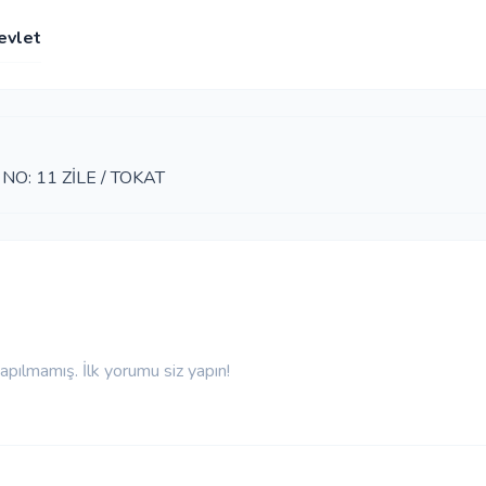
evlet
O: 11 ZİLE / TOKAT
pılmamış. İlk yorumu siz yapın!