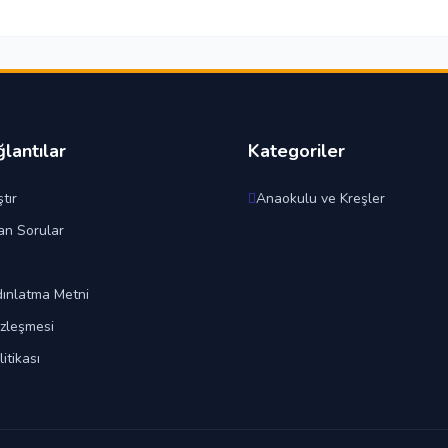
ğlantılar
Kategoriler
tır
Anaokulu ve Kreşler
an Sorular
ınlatma Metni
özleşmesi
litikası