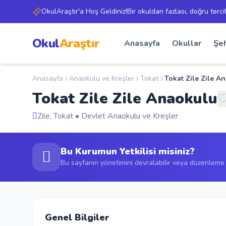
OkulAraştır'a Hoş Geldiniz!Bir okuldan fazlası, doğru terci
Okul
Araştır
Anasayfa
Okullar
Şeh
Anasayfa
Anaokulu ve Kreşler
Tokat
Tokat Zile Zile A
Tokat Zile Zile Anaokulu
Zile, Tokat • Devlet Anaokulu ve Kreşler
Bu Kurumun Yetkilisi misiniz?
Bu sayfanın yönetimini devralabilir veya düzenleme t
Genel Bilgiler