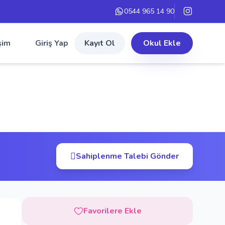
0544 965 14 90
şim
Giriş Yap
Kayıt Ol
Okul Ekle
Sahiplenme Talebi Gönder
Favorilere Ekle