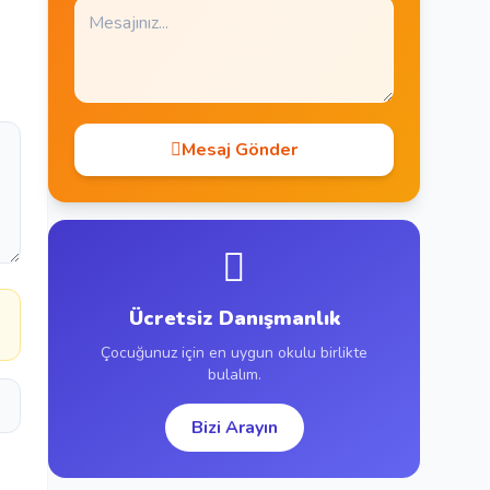
Mesaj Gönder
Ücretsiz Danışmanlık
Çocuğunuz için en uygun okulu birlikte
bulalım.
Bizi Arayın