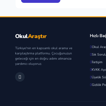
Okul
Araştır
Hızlı Ba
Okul Araş
Türkiye'nin en kapsamlı okul arama ve
karşılaştırma platformu. Çocuğunuzun
Sık Sorul
geleceği için en doğru adımı atmanıza
İletişim
yardımcı oluyoruz.
KVKK Ayd
Üyelik S
Gizlilik Po