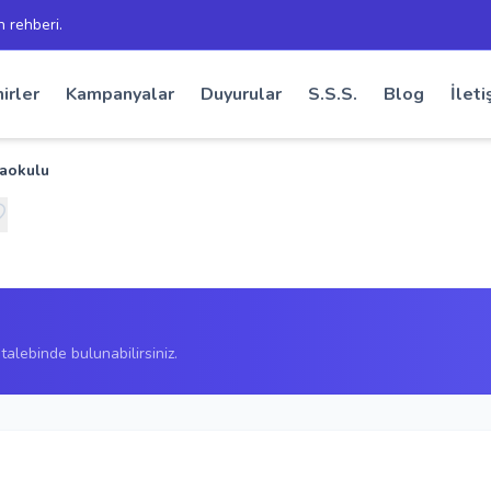
h rehberi.
irler
Kampanyalar
Duyurular
S.S.S.
Blog
İleti
naokulu
alebinde bulunabilirsiniz.