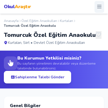
Okul
Araştır
Anasayfa
Özel Eğitim Anaokulları
Kurtalan
Anasayfa
Tomurcuk Özel Eğitim Anaokulu
Tomurcuk Özel Eğitim Anaokulu
Okullar
Kurtalan, Siirt • Devlet Özel Eğitim Anaokulları
Şehirler
Bu Kurumun Yetkilisi misiniz?
Kampanyalar
Bu sayfanın yönetimini devralabilir veya düzenleme
talebinde bulunabilirsiniz.
Duyurular
Sahiplenme Talebi Gönder
S.S.S.
Blog
Genel Bilgiler