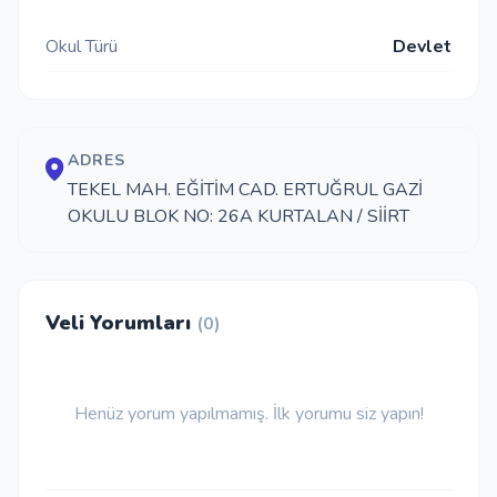
İletişim
Okul Türü
Devlet
Giriş Yap
ADRES
TEKEL MAH. EĞİTİM CAD. ERTUĞRUL GAZİ
Kayıt Ol
OKULU BLOK NO: 26A KURTALAN / SİİRT
Okul Ekle
Veli Yorumları
(0)
Henüz yorum yapılmamış. İlk yorumu siz yapın!